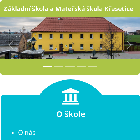
Základní škola a Mateřská škola Křesetice
Předchozí
Dalš
O škole
O nás