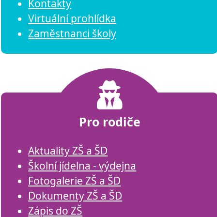
Kontakty
Virtuální prohlídka
Zaměstnanci školy
Pro rodiče
Aktuality ZŠ a ŠD
Školní jídelna - výdejna
Fotogalerie ZŠ a ŠD
Dokumenty ZŠ a ŠD
Zápis do ZŠ