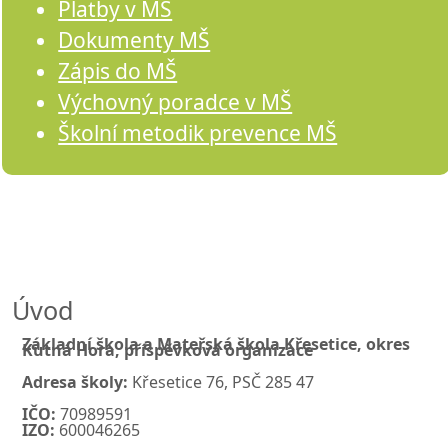
Platby v MŠ
Dokumenty MŠ
Zápis do MŠ
Výchovný poradce v MŠ
Školní metodik prevence MŠ
Úvod
Základní
škola
a
Mateřská
škola
Křesetice, okres
Kutná
Hora,
příspěvková
organizace
Adresa
školy:
Křesetice
76,
PSČ
285
47
IČO:
70989591
IZO:
600046265