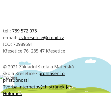
tel.:
739 572 073
e-mail:
zs.kresetice@cmail.cz
IČO: 70989591
Křesetice 76, 285 47 Křesetice
© 2021 Základní škola a Mateřská
škola Křesetice ·
prohlášení o
přístupnosti
Tvorba internetových stránek Jan
Holomek