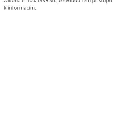
zákona č. 106/1999 Sb., o svobodném přístupu
k informacím.