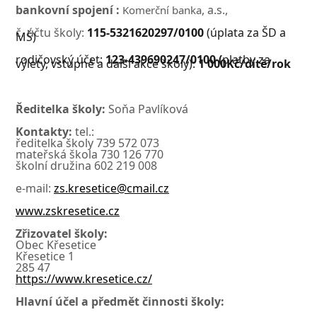
bankovní
spojení
:
,
a.s.,
Komerční banka
č.
účtu školy:
115-5321620297/0100
(úplata za ŠD a
MŠ)
rodičovský účet:
123-439690247/0100 (
platby za
výlety, vstupné a další akce školy):
1 000Kč/dítě/rok
Ředitelka
školy:
Soňa
Pavlíková
Kontakty:
tel.:
ředitelka školy
739
572
073
mateřská škola 730 126 770
školní družina 602 219 008
e-mail:
zs.kresetice@cmail.cz
www.zskresetice.cz
Zřizovatel
školy:
Obec
Křesetice
Křesetice
1
285
47
https://www.kresetice.cz/
Hlavní účel a předmět činnosti školy: